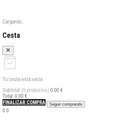
Cargando...
Cesta
Tu cesta está vacía
Subtotal:
(0 productos)
0.00
€
Total:
0.00
€
FINALIZAR COMPRA
Seguir comprando
FINALIZAR COMPRA
0
0