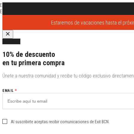
RSONAS, NO ROBOTS
•
10% DE DESCUENTO EN TU PRIMERA COMPRA
RSONAS, NO ROBOTS
•
10% DE DESCUENTO EN TU PRIMERA COMPRA
Estaremos de vacaciones hasta el próxim
Exclusivo
10% de descuento
en tu primera compra
Únete a nuestra comunidad y recibe tu código exclusivo directament
EMAIL
*
Al suscribirte aceptas recibir comunicaciones de Exit BCN.