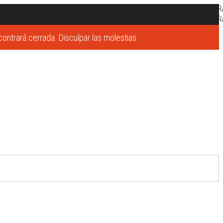
RSONAS, NO ROBOTS
•
10% DE DESCUENTO EN TU PRIMERA COMPRA
RSONAS, NO ROBOTS
•
10% DE DESCUENTO EN TU PRIMERA COMPRA
ntrará cerrada. Disculpar las molestias.