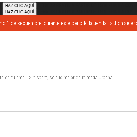
•
ENVÍOS GRATIS A PARTIR DE 150€
•
HABLA CON PE
HAZ CLIC AQUÍ
•
ENVÍOS GRATIS A PARTIR DE 150€
•
HABLA CON PE
HAZ CLIC AQUÍ
o 1 de septiembre, durante este periodo la tienda Exitbcn se enco
e en tu email. Sin spam, solo lo mejor de la moda urbana.