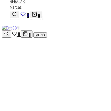
REBAJAS
REBAJAS
Marcas
Marcas
0
0
0
0
MENÚ
0
HOMBRE
MUJER
KIDS
REBAJAS
Marcas
Nuestra tienda
El equipo exit
Contáctanos