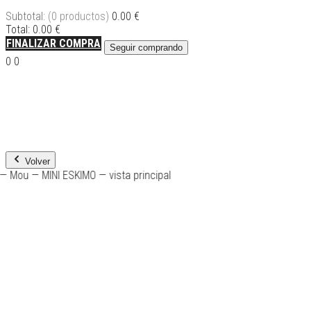
Subtotal:
(0 productos)
0.00
€
Total:
0.00
€
FINALIZAR COMPRA
Seguir comprando
FINALIZAR COMPRA
0
0
Volver