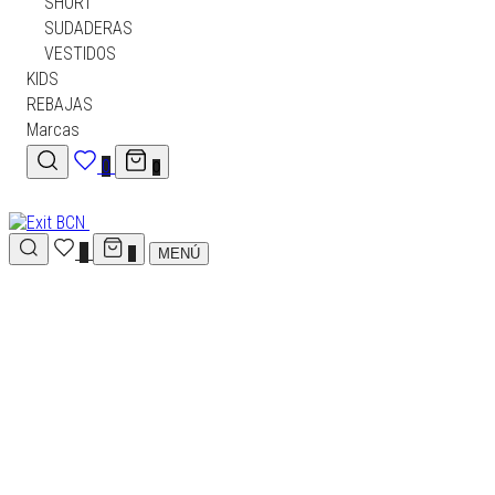
SHORT
SHORT
SUDADERAS
SUDADERAS
VESTIDOS
VESTIDOS
KIDS
KIDS
REBAJAS
REBAJAS
Marcas
Marcas
0
0
0
0
MENÚ
0
HOMBRE
MUJER
KIDS
REBAJAS
Marcas