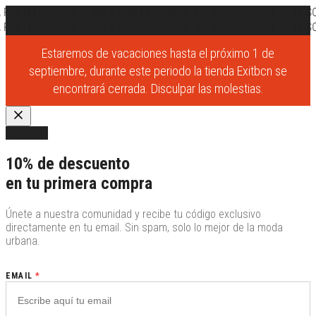
 PARTIR DE 150€
•
HABLA CON PERSONAS, NO ROBOTS
•
10% DE DESC
 PARTIR DE 150€
•
HABLA CON PERSONAS, NO ROBOTS
•
10% DE DESC
Estaremos de vacaciones hasta el próximo 1 de
septiembre, durante este periodo la tienda Exitbcn se
encontrará cerrada. Disculpar las molestias.
Exclusivo
10% de descuento
en tu primera compra
Únete a nuestra comunidad y recibe tu código exclusivo
directamente en tu email. Sin spam, solo lo mejor de la moda
urbana.
EMAIL
*